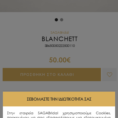
SAGABridal
BLANCHETT
SB650050222500110
50.00€
ΠΡΟΣΘΗΚΗ ΣΤΟ ΚΑΛΑΘΙ
Περιγραφή
ΣΕΒΌΜΑΣΤΕ ΤΗΝ ΙΔΙΩΤΙΚΌΤΗΤΆ ΣΑΣ
Ζιργκόν hairband με διαφανείς κρυστάλλους σε
ασημί σμάλτο.
Στην εταιρεία SAGABridal χρησιμοποιούμε Cookies,
προκειμένου να σας εξασφαλίσουμε μια εξατομικευμένη