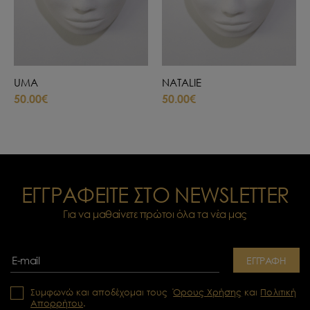
UMA
NATALIE
50.00€
50.00€
ΕΓΓΡΑΦΕΙΤΕ ΣΤΟ NEWSLETTER
Για να μαθαίνετε πρώτοι όλα τα νέα μας
ΕΓΓΡΑΦΗ
Συμφωνώ και αποδέχομαι τους
Όρους Χρήσης
και
Πολιτική
Απορρήτου
.