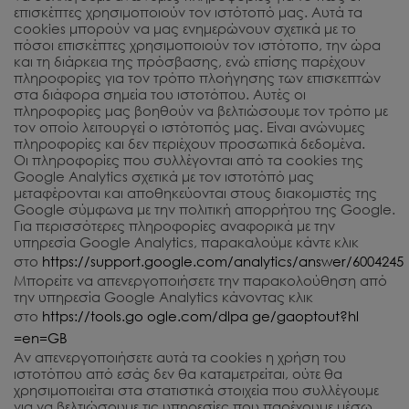
επισκέπτες χρησιμοποιούν τον ιστότοπό μας. Αυτά τα
cookies μπορούν να μας ενημερώνουν σχετικά με το
πόσοι επισκέπτες χρησιμοποιούν τον ιστότοπο, την ώρα
και τη διάρκεια της πρόσβασης, ενώ επίσης παρέχουν
πληροφορίες για τον τρόπο πλοήγησης των επισκεπτών
στα διάφορα σημεία του ιστοτόπου. Αυτές οι
πληροφορίες μας βοηθούν να βελτιώσουμε τον τρόπο με
τον οποίο λειτουργεί ο ιστότοπός μας. Είναι ανώνυμες
πληροφορίες και δεν περιέχουν προσωπικά δεδομένα.
Οι πληροφορίες που συλλέγονται από τα cookies της
Google Analytics σχετικά με τον ιστοτόπό μας
μεταφέρονται και αποθηκεύονται στους διακομιστές της
Google σύμφωνα με την πολιτική απορρήτου της Google.
Για περισσότερες πληροφορίες αναφορικά με την
υπηρεσία Google Analytics, παρακαλούμε κάντε κλικ
στο
https://support.google.com/analytics/answer/6004245
Μπορείτε να απενεργοποιήσετε την παρακολούθηση από
την υπηρεσία Google Analytics κάνοντας κλικ
στο
https://tools.go ogle.com/dlpa ge/gaoptout?hl
=en=GB
Αν απενεργοποιήσετε αυτά τα cookies η χρήση του
ιστοτόπου από εσάς δεν θα καταμετρείται, ούτε θα
χρησιμοποιείται στα στατιστικά στοιχεία που συλλέγουμε
για να βελτιώσουμε τις υπηρεσίες που παρέχουμε μέσω