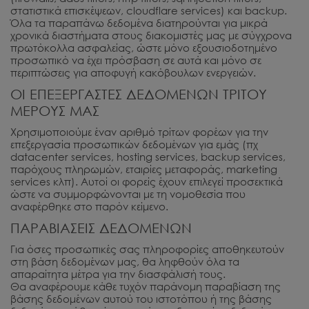
στατιστικά επισκέψεων, cloudflare services) και backup.
Όλα τα παραπάνω δεδομένα διατηρούνται για μικρά
χρονικά διαστήματα στους διακομιστές μας με σύγχρονα
πρωτόκολλα ασφαλείας, ώστε μόνο εξουσιοδοτημένο
προσωπικό να έχει πρόσβαση σε αυτά και μόνο σε
περιπτώσεις για αποφυγή κακόβουλων ενεργειών.
ΟΙ ΕΠΕΞΕΡΓΑΣΤΕΣ ΔΕΔΟΜΕΝΩΝ ΤΡΙΤΟΥ
ΜΕΡΟΥΣ ΜΑΣ
Χρησιμοποιούμε έναν αριθμό τρίτων φορέων για την
επεξεργασία προσωπικών δεδομένων για εμάς (πχ
datacenter services, hosting services, backup services,
παρόχους πληρωμών, εταιρίες μεταφοράς, marketing
services κλπ). Αυτοί οι φορείς έχουν επιλεγεί προσεκτικά
ώστε να συμμορφώνονται με τη νομοθεσία που
αναφέρθηκε στο παρόν κείμενο.
ΠΑΡΑΒΙΑΣΕΙΣ ΔΕΔΟΜΕΝΩΝ
Για όσες προσωπικές σας πληροφορίες αποθηκευτούν
στη βάση δεδομένων μας, θα ληφθούν όλα τα
απαραίτητα μέτρα για την διασφάλισή τους.
Θα αναφέρουμε κάθε τυχόν παράνομη παραβίαση της
βάσης δεδομένων αυτού του ιστοτόπου ή της βάσης