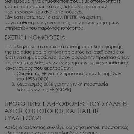
διανείμουμε, ή να δημοσιοποιήσουμε με οποιονδήποτε
τρόπο, τα προσωπικά σας δεδομένα, εκτός των
περιπτώσεων που είναι απαιτούμενο.
Εάν είστε κάτω των 16 ετών, ΠΡΕΠΕΙ να έχετε τη
συγκατάθεση των γονέων σας πριν κάνετε χρήση των
υπηρεσιών του παρόντος ιστότοπου.
ΣΧΕΤΙΚΗ ΝΟΜΟΘΕΣΙΑ
Παράλληλα με τα εσωτερικά συστήματα πληροφορικής
της εταιρείας μας, ο ιστότοπος αυτός έχει σχεδιαστεί έτσι
ώστε να συμμορφώνεται όσον αφορά την προστασία των
προσωπικών δεδομένων των χρηστών, με τις νομοθεσίες/
κανονισμούς που ακολουθούν:
Οδηγία της ΕΕ για την προστασία των δεδομένων
του 1995 (DPD)
Κανονισμός 2018 για την γενική προστασία
δεδομένων της ΕΕ (GDPR)
ΠΡΟΣΩΠΙΚΕΣ ΠΛΗΡΟΦΟΡΙΕΣ ΠΟΥ ΣΥΛΛΕΓΕΙ
ΑΥΤΟΣ Ο ΙΣΤΟΤΟΠΟΣ ΚΑΙ ΓΙΑΤΙ ΤΙΣ
ΣΥΛΛΕΓΟΥΜΕ
Αυτός ο ιστότοπος συλλέγει και χρησιμοποιεί προσωπικές
πληροφορίες για τους ακόλουθους λόγους: