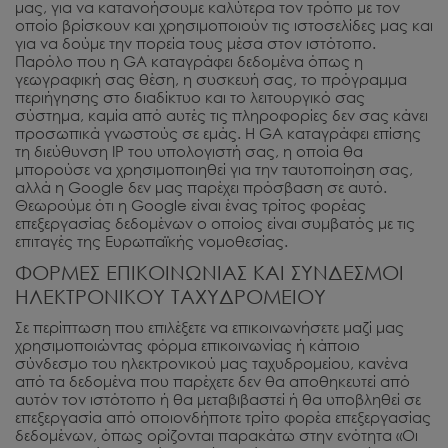
μας, για να κατανοήσουμε καλύτερα τον τρόπο με τον
οποίο βρίσκουν και χρησιμοποιούν τις ιστοσελίδες μας και
για να δούμε την πορεία τους μέσα στον ιστότοπο.
Παρόλο που η GA καταγράφει δεδομένα όπως η
γεωγραφική σας θέση, η συσκευή σας, το πρόγραμμα
περιήγησης στο διαδίκτυο και το λειτουργικό σας
σύστημα, καμία από αυτές τις πληροφορίες δεν σας κάνει
προσωπικά γνωστούς σε εμάς. Η GA καταγράφει επίσης
τη διεύθυνση IP του υπολογιστή σας, η οποία θα
μπορούσε να χρησιμοποιηθεί για την ταυτοποίηση σας,
αλλά η Google δεν μας παρέχει πρόσβαση σε αυτό.
Θεωρούμε ότι η Google είναι ένας τρίτος φορέας
επεξεργασίας δεδομένων ο οποίος είναι συμβατός με τις
επιταγές της Ευρωπαϊκής νομοθεσίας.
ΦΟΡΜΕΣ ΕΠΙΚΟΙΝΩΝΙΑΣ ΚΑΙ ΣΥΝΔΕΣΜΟΙ
ΗΛΕΚΤΡΟΝΙΚΟΥ ΤΑΧΥΔΡΟΜΕΙΟΥ
Σε περίπτωση που επιλέξετε να επικοινωνήσετε μαζί μας
χρησιμοποιώντας φόρμα επικοινωνίας ή κάποιο
σύνδεσμο του ηλεκτρονικού μας ταχυδρομείου, κανένα
από τα δεδομένα που παρέχετε δεν θα αποθηκευτεί από
αυτόν τον ιστότοπο ή θα μεταβιβαστεί ή θα υποβληθεί σε
επεξεργασία από οποιονδήποτε τρίτο φορέα επεξεργασίας
δεδομένων, όπως ορίζονται παρακάτω στην ενότητα «Οι