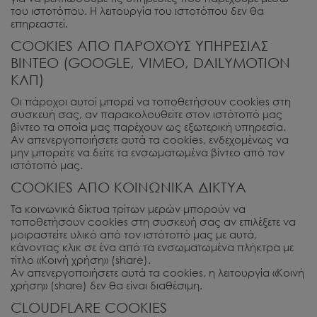
του ιστοτόπου. Η λειτουργία του ιστοτόπου δεν θα
επηρεαστεί.
COOKIES ΑΠΟ ΠΑΡΟΧΟΥΣ ΥΠΗΡΕΣΙΑΣ
ΒΙΝΤΕΟ (GOOGLE, VIMEO, DAILYMOTION
ΚΛΠ)
Οι πάροχοι αυτοί μπορεί να τοποθετήσουν cookies στη
συσκευή σας, αν παρακολουθείτε στον ιστότοπό μας
βίντεο τα οποία μας παρέχουν ως εξωτερική υπηρεσία.
Αν απενεργοποιήσετε αυτά τα cookies, ενδεχομένως να
μην μπορείτε να δείτε τα ενσωματωμένα βίντεο από τον
ιστότοπό μας.
COOKIES ΑΠΟ ΚΟΙΝΩΝΙΚΑ ΔΙΚΤΥΑ
Τα κοινωνικά δίκτυα τρίτων μερών μπορούν να
τοποθετήσουν cookies στη συσκευή σας αν επιλέξετε να
μοιραστείτε υλικό από τον ιστότοπό μας με αυτά,
κάνοντας κλικ σε ένα από τα ενσωματωμένα πλήκτρα με
τίτλο «Κοινή χρήση» (share).
Αν απενεργοποιήσετε αυτά τα cookies, η λειτουργία «Κοινή
χρήση» (share) δεν θα είναι διαθέσιμη.
CLOUDFLARE COOKIES