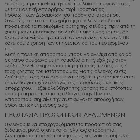
εταιρείας, προϋποθέτει την ανεπιφύλακτη συμφωνία σας
με την Πολιτική Απορρήτου περί Προστασίας
Προσωπικών Δεδομένων του παρόντος ιστότοπου.
Συνεπώς, ο επισκέπτης/χρήστης οφείλει να διαβάσει
προσεκτικά τα περιεχόμενα αυτής της σελίδας, πριν από τη
χρήση των υπηρεσιών του διαδικτυακού μας τόπου. Αν
δεν συμφωνεί, θα πρέπει να τον εγκαταλείψει και να ΜΗΝ
κάνει καμία χρήση των υπηρεσιών και του περιεχομένου
του.
Αυτή η πολιτική απορρήτου μπορεί να αλλάζει από καιρό
σε καιρό σύμφωνα με τη νομοθεσία ή τις εξελίξεις στον
κλάδο. Δεν θα ενημερώσουμε ρητά τους πελάτες μας ή
τους χρήστες του ιστότοπου μας για τις αλλαγές αυτές.
Αντ̓ αυτού, σας συνιστούμε να ελέγχετε περιστασιακά αυτή
τη σελίδα για τυχόν αλλαγές της παρούσας πολιτικής
απορρήτου. Η εξακολούθηση της χρήσης του ιστότοπου
ακόμη και μετά τις όποιες αλλαγές στην Πολιτική
Απορρήτου, σημαίνει την ανεπιφύλακτη αποδοχή των
όρων αυτών εκ μέρους σας.
ΠΡΟΣΤΑΣΙΑ ΠΡΟΣΩΠΙΚΩΝ ΔΕΔΟΜΕΝΩΝ
Συλλέγουμε και επεξεργαζόμαστε τα προσωπικά σας
δεδομένα, μόνο όταν είναι απολύτως απαραίτητο.
Δεν πρόκειται ποτέ να πουλήσουμε, να ενοικιάσουμε, να