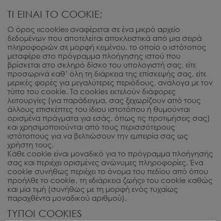
ΤΙ ΕΙΝΑΙ ΤΟ COOKIE;
Ο όρος «cookie» αναφέρεται σε ένα μικρό αρχείο
δεδομένων που αποτελείται αποκλειστικά από μια σειρά
πληροφοριών σε μορφή κειμένου, το οποίο ο ιστότοπος
μεταφέρει στο πρόγραμμα πλοήγησης ιστού που
βρίσκεται στο σκληρό δίσκο του υπολογιστή σας, είτε
προσωρινά καθ’ όλη τη διάρκεια της επίσκεψής σας, είτε
μερικές φορές για μεγαλύτερες περιόδους, ανάλογα με τον
τύπο του cookie. Τα cookies εκτελούν διάφορες
λειτουργίες (για παράδειγμα, σας ξεχωρίζουν από τους
άλλους επισκέπτες του ίδιου ιστοτόπου ή θυμούνται
ορισμένα πράγματα για εσάς, όπως τις προτιμήσεις σας)
και χρησιμοποιούνται από τους περισσότερους
ιστότοπους για να βελτιώσουν την εμπειρία σας ως
χρήστη τους.
Κάθε cookie είναι μοναδικό για το πρόγραμμα πλοήγησής
σας και περιέχει ορισμένες ανώνυμες πληροφορίες. Ένα
cookie συνήθως περιέχει το όνομα του πεδίου από όπου
προήλθε το cookie, τη «διάρκεια ζωής» του cookie καθώς
και μία τιμή (συνήθως με τη μορφή ενός τυχαίως
παραχθέντα μοναδικού αριθμού).
ΤΥΠΟΙ COOKIES