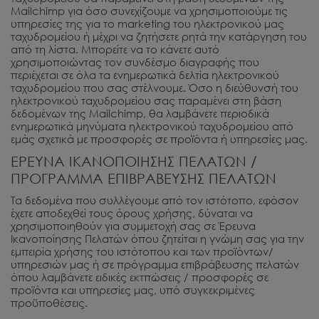
Mailchimp για όσο συνεχίζουμε να χρησιμοποιούμε τις
υπηρεσίες της για το marketing του ηλεκτρονικού μας
ταχυδρομείου ή μέχρι να ζητήσετε ρητά την κατάργηση του
από τη λίστα. Μπορείτε να το κάνετε αυτό
χρησιμοποιώντας τον συνδέσμο διαγραφής που
περιέχεται σε όλα τα ενημερωτικά δελτία ηλεκτρονικού
ταχυδρομείου που σας στέλνουμε. Όσο η διεύθυνσή του
ηλεκτρονικού ταχυδρομείου σας παραμένει στη βάση
δεδομένων της Mailchimp, θα λαμβάνετε περιοδικά
ενημερωτικά μηνύματα ηλεκτρονικού ταχυδρομείου από
εμάς σχετικά με προσφορές σε προϊόντα ή υπηρεσίες μας.
ΕΡΕΥΝΑ ΙΚΑΝΟΠΟΙΗΣΗΣ ΠΕΛΑΤΩΝ /
ΠΡΟΓΡΑΜΜΑ ΕΠΙΒΡΑΒΕΥΣΗΣ ΠΕΛΑΤΩΝ
Τα δεδομένα που συλλέγουμε από τον ιστότοπο, εφόσον
έχετε αποδεχθεί τους όρους χρήσης, δύναται να
χρησιμοποιηθούν για συμμετοχή σας σε Έρευνα
Ικανοποίησης Πελατών όπου ζητείται η γνώμη σας για την
εμπειρία χρήσης του ιστότοπου και των προϊόντων/
υπηρεσιών μας ή σε πρόγραμμα επιβράβευσης πελατών
όπου λαμβάνετε ειδικές εκτπώσεις / προσφορές σε
προϊόντα και υπηρεσίες μας, υπό συγκεκριμένες
προϋποθέσεις.