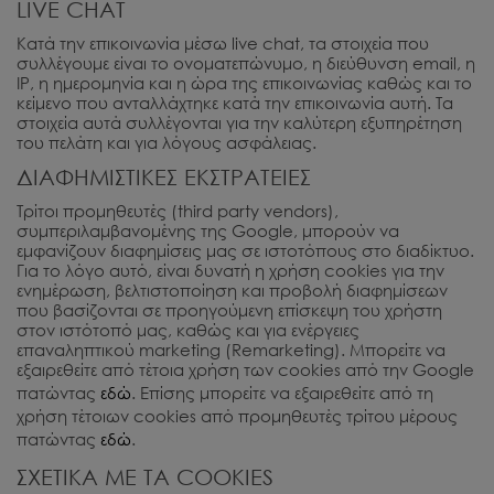
LIVE CHAT
Κατά την επικοινωνία μέσω live chat, τα στοιχεία που
συλλέγουμε είναι το ονοματεπώνυμο, η διεύθυνση email, η
IP, η ημερομηνία και η ώρα της επικοινωνίας καθώς και το
κείμενο που ανταλλάχτηκε κατά την επικοινωνία αυτή. Τα
στοιχεία αυτά συλλέγονται για την καλύτερη εξυπηρέτηση
του πελάτη και για λόγους ασφάλειας.
ΔΙΑΦΗΜΙΣΤΙΚΕΣ ΕΚΣΤΡΑΤΕΙΕΣ
Τρίτοι προμηθευτές (third party vendors),
συμπεριλαμβανομένης της Google, μπορούν να
εμφανίζουν διαφημίσεις μας σε ιστοτόπους στο διαδίκτυο.
Για το λόγο αυτό, είναι δυνατή η χρήση cookies για την
ενημέρωση, βελτιστοποίηση και προβολή διαφημίσεων
που βασίζονται σε προηγούμενη επίσκεψη του χρήστη
στον ιστότοπό μας, καθώς και για ενέργειες
επαναληπτικού marketing (Remarketing). Μπορείτε να
εξαιρεθείτε από τέτοια χρήση των cookies από την Google
πατώντας
εδώ
. Επίσης μπορείτε να εξαιρεθείτε από τη
χρήση τέτοιων cookies από προμηθευτές τρίτου μέρους
πατώντας
εδώ
.
ΣΧΕΤΙΚΑ ΜΕ ΤΑ COOKIES