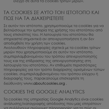
έλεγχο σε αυτά τα cookies τρίτων μερών.
ΤΑ COOKIES ΣΕ ΑΥΤΟ ΤΟΝ ΙΣΤΟΤΟΠΟ ΚΑΙ
ΠΩΣ ΝΑ ΤΑ ΔΙΑΧΕΙΡΙΣΤΕΙΤΕ
Σε αυτόν τον ιστότοπο, χρησιμοποιούμε τα cookies για να
βελτιώσουμε την εμπειρία της χρήσης του ιστοτόπου από
τους επισκέπτες του. Η λειτουργία του ιστοτόπου θα
επηρεαστεί σημαντικά αν απενεργοποιήσετε ή αν δεν
αποδεχθείτε την χρήση των cookies.
Ακολουθούν πληροφορίες σχετικά με τα cookies τρίτων
μερών που χρησιμοποιούμε σε αυτόν τον ιστότοπο,
συμπεριλαμβανομένου του τρόπου απενεργοποίησής
τους και της επίδρασης της απενεργοποίησης στη
λειτουργία του ιστοτόπου. Αν επιθυμείτε περισσότερες
πληροφορίες για τον τρόπο διαχείρισης ορισμένων τύπων
cookies, συμπεριλαμβανομένου του τρόπου ελέγχου ή
διαγραφής τους, παρακαλούμε επισκεφτείτε τη
διεύθυνση:
www.aboutcookies.org
.
COOKIES ΤΗΣ GOOGLE ANALYTICS
Τα cookies της υπηρεσίας Google Analytics είναι cookies
ανάλυσης/καταγραφής απόδοσης που μας επιτρέπουν
να συλλέγουμε ανώνυμες πληροφορίες για το πώς οι