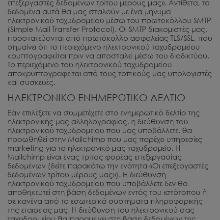
επεξεργαστές δεδομένων τρίτου μέρους μας». Αντίθετα, τα
δεδομένα αυτά θα μας σταλούν με ένα μήνυμα
ηλεκτρονικού ταχυδρομείου μέσω του πρωτοκόλλου SMTP
(Simple Mail Transfer Protocol). Οι SMTP διακομιστές μας,
προστατεύονται από πρωτόκολλο ασφαλείας TLS/SSL, που
σημαίνει ότι το περιεχόμενο ηλεκτρονικού ταχυδρομείου
κρυπτογραφείται πριν να αποσταλεί μέσω του διαδικτύου.
Το περιεχόμενο του ηλεκτρονικού ταχυδρομείου
αποκρυπτογραφείται από τους τοπικούς μας υπολογιστές
και συσκευές.
ΗΛΕΚΤΡΟΝΙΚΟ ΕΝΗΜΕΡΩΤΙΚΟ ΔΕΛΤΙΟ
Εάν επιλέξετε να συμμετέχετε στο ενημερωτικό δελτίο της
ηλεκτρονικής μας αλληλογραφίας, η διεύθυνση του
ηλεκτρονικού ταχυδρομείου που μας υποβάλλετε, θα
προωθηθεί στην Mailchimp που μας παρέχει υπηρεσίες
marketing για το ηλεκτρονικό μας ταχυδρομείο. Η
Mailchimp είναι ένας τρίτος φορέας επεξεργασίας
δεδομένων (δείτε παρακάτω την ενότητα «Οι επεξεργαστές
δεδομένων τρίτου μέρους μας»). Η διεύθυνση
ηλεκτρονικού ταχυδρομείου που υποβάλλετε δεν θα
αποθηκευτεί στη βάση δεδομένων εντός του ιστότοπου ή
σε κανένα από τα εσωτερικά συστήματα πληροφορικής
της εταιρείας μας. Η διεύθυνση του ηλεκτρονικού σας
ταχυδρομείου θα παραμείνει στη βάση δεδομένων της