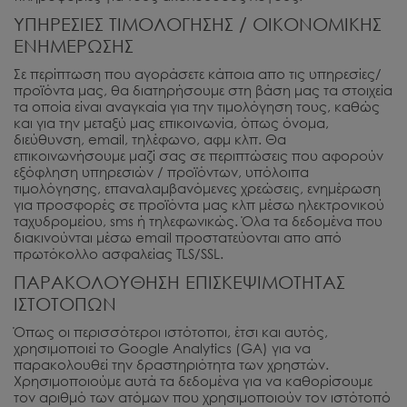
ΥΠΗΡΕΣΙΕΣ ΤΙΜΟΛΟΓΗΣΗΣ / ΟΙΚΟΝΟΜΙΚΗΣ
ΕΝΗΜΕΡΩΣΗΣ
Σε περίπτωση που αγοράσετε κάποια απο τις υπηρεσίες/
προϊόντα μας, θα διατηρήσουμε στη βάση μας τα στοιχεία
τα οποία είναι αναγκαία για την τιμολόγηση τους, καθώς
και για την μεταξύ μας επικοινωνία, όπως όνομα,
διεύθυνση, email, τηλέφωνο, αφμ κλπ. Θα
επικοινωνήσουμε μαζί σας σε περιπτώσεις που αφορούν
εξόφληση υπηρεσιών / προϊόντων, υπόλοιπα
τιμολόγησης, επαναλαμβανόμενες χρεώσεις, ενημέρωση
για προσφορές σε προϊόντα μας κλπ μέσω ηλεκτρονικού
ταχυδρομείου, sms ή τηλεφωνικώς. Όλα τα δεδομένα που
διακινούνται μέσω email προστατεύονται απο από
πρωτόκολλο ασφαλείας TLS/SSL.
ΠΑΡΑΚΟΛΟΥΘΗΣΗ ΕΠΙΣΚΕΨΙΜΟΤΗΤΑΣ
ΙΣΤΟΤΟΠΩΝ
Όπως οι περισσότεροι ιστότοποι, έτσι και αυτός,
χρησιμοποιεί το Google Analytics (GA) για να
παρακολουθεί την δραστηριότητα των χρηστών.
Χρησιμοποιούμε αυτά τα δεδομένα για να καθορίσουμε
τον αριθμό των ατόμων που χρησιμοποιούν τον ιστότοπό