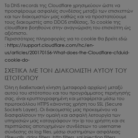
Τα DNS records της Cloudflare χρησιμεύουν ώστε να
προσφέρουμε ασφαλείς συνδέσεις μεταξύ των επισκεπτών
και των διακομιστών μας καθώς και να προστατεύουμε
τους διακομιστές απο DDOS επιθέσεις. Το cookie της
cloudflare βοηθούνε στην αναγνώριση του επισκέπτη ώς
αξιόπιστο.
Περισσότερες πληροφορίες για το cookie θα βρείτε εδώ
:
https://support.cloudflare.com/hc/en-
us/articles/200170156-What-does-the-Cloudflare-cfduid-
cookie-do-
ΣΧΕΤΙΚΑ ΜΕ ΤΟΝ ΔΙΑΚΟΜΙΣΤΗ ΑΥΤΟΥ ΤΟΥ
ΙΣΤΟΤΟΠΟΥ
Όλη η διαδικτυακή κίνηση (μεταφορά αρχείων) μεταξύ
αυτού του ιστότοπου και του προγράμματος περιήγησής
σας, είναι κρυπτογραφημένη και μεταφέρεται μέσω του
πρωτοκόλλου HTTPS κάνοντας χρήση του SSL (Secure
Sockets Layer). Οι διακομιστές μας προκειμένου να
διασφαλίσουν την ομαλή και ασφαλή λειτουργία των
υπηρεσιών μας καταγράφουν την ip του χρήστη και σε
περιπτώσεις αποτυχημένων συνδέσεων το username
σύνδεσης σε log files, μέσω συστημάτων ασφάλειας
(firewalls, ddos filters, http filters, sql injection filters,