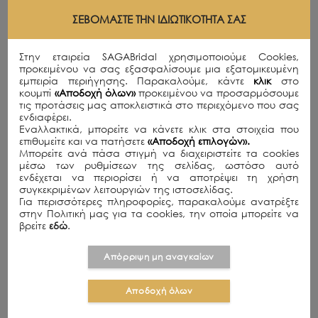
Οι βασικοί τύποι των cookies που ενδεχομένως να
ΣΕΒΌΜΑΣΤΕ ΤΗΝ ΙΔΙΩΤΙΚΌΤΗΤΆ ΣΑΣ
χρησιμοποιούν οι ιστότοποι περιγράφονται παρακάτω
COOKIES ΕΠΙΣΚΕΨΗΣ (SESSION
Στην εταιρεία SAGABridal χρησιμοποιούμε Cookies,
COOKIES)
προκειμένου να σας εξασφαλίσουμε μια εξατομικευμένη
εμπειρία περιήγησης. Παρακαλούμε, κάντε
κλικ
στο
Πρόκειται για προσωρινά cookies που παραμένουν
κουμπί
«Αποδοχή όλων»
προκειμένου να προσαρμόσουμε
στο αρχείο των cookies του προγράμματος
τις προτάσεις μας αποκλειστικά στο περιεχόμενο που σας
πλοήγησης της συσκευής σας μόνο κατά τη
ενδιαφέρει.
διάρκεια της επίσκεψής σας και διαγράφονται όταν
Εναλλακτικά, μπορείτε να κάνετε κλικ στα στοιχεία που
κλείσετε το πρόγραμμα πλοήγησης.
επιθυμείτε και να πατήσετε
«Αποδοχή επιλογών».
Μπορείτε ανά πάσα στιγμή να διαχειριστείτε τα cookies
ΜΟΝΙΜΑ COOKIES (PERSISTENT
μέσω των ρυθμίσεων της σελίδας, ωστόσο αυτό
COOKIES)
ενδέχεται να περιορίσει ή να αποτρέψει τη χρήση
συγκεκριμένων λειτουργιών της ιστοσελίδας.
Αυτά παραμένουν στο αρχείο των cookies του
Για περισσότερες πληροφορίες, παρακαλούμε ανατρέξτε
προγράμματος πλοήγησης της συσκευής σας
στην Πολιτική μας για τα cookies, την οποία μπορείτε να
ακόμα και αφότου κλείσει το πρόγραμμα
βρείτε
εδώ
.
πλοήγησης, μερικές φορές για ένα έτος ή και
παραπάνω (η ακριβής διάρκεια παραμονής
Απόρριψη μη αναγκαίων
εξαρτάται από τη διάρκεια ζωής κάθε cookie). Τα
μόνιμα cookies χρησιμοποιούνται όταν ο
διαχειριστής του ιστοτόπου ενδεχομένως χρειάζεται
Αποδοχή όλων
να γνωρίζει ποιος είστε για παραπάνω από μία
επισκέψεις (π.χ. για να θυμάται το όνομα χρήστη σας