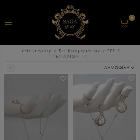
0
ddk jewelry
>
Σετ Κοσμηματων
>
ΣΕΤ 2
ΤΕΜΑΧΙΩΝ
(7)
ΔΗΜΟΦΙΛΗ