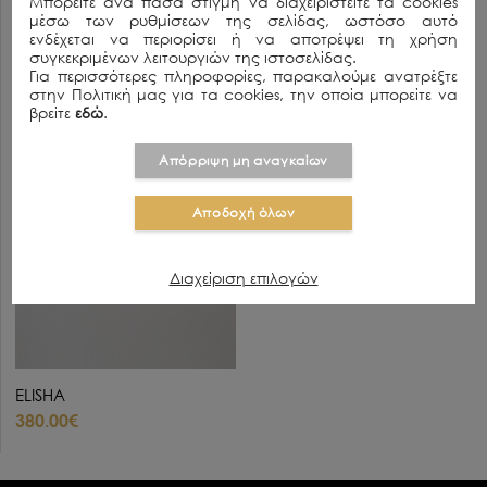
Μπορείτε ανά πάσα στιγμή να διαχειριστείτε τα cookies
205.00€
280.00€
μέσω των ρυθμίσεων της σελίδας, ωστόσο αυτό
ενδέχεται να περιορίσει ή να αποτρέψει τη χρήση
SOLD OUT
συγκεκριμένων λειτουργιών της ιστοσελίδας.
Για περισσότερες πληροφορίες, παρακαλούμε ανατρέξτε
στην Πολιτική μας για τα cookies, την οποία μπορείτε να
βρείτε
εδώ
.
Απόρριψη μη αναγκαίων
Αποδοχή όλων
Διαχείριση επιλογών
ELISHA
380.00€