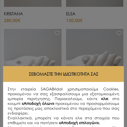
KRISTANA
ELSA
280.00€
130.00€
ΣΕΒΌΜΑΣΤΕ ΤΗΝ ΙΔΙΩΤΙΚΌΤΗΤΆ ΣΑΣ
Στην εταιρεία SAGABridal χρησιμοποιούμε Cookies,
προκειμένου να σας εξασφαλίσουμε μια εξατομικευμένη
εμπειρία περιήγησης. Παρακαλούμε, κάντε
κλικ
στο
κουμπί
«Αποδοχή όλων»
προκειμένου να προσαρμόσουμε
τις προτάσεις μας αποκλειστικά στο περιεχόμενο που σας
ενδιαφέρει.
Εναλλακτικά, μπορείτε να κάνετε κλικ στα στοιχεία που
CARLA
JUNE
επιθυμείτε και να πατήσετε
«Αποδοχή επιλογών».