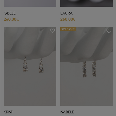
GISELE
LAURA
260.00€
260.00€
SOLD OUT
KRISTI
ISABELE