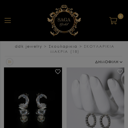
0
ddk jewelry
>
Σκουλαρικια
>
ΣΚΟΥΛΑΡΙΚΙΑ
ΜΑΚΡΙΑ
(18)
ΔΗΜΟΦΙΛΗ