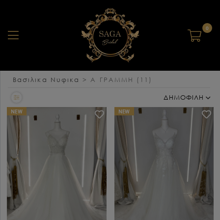
0
Βασιλικα Νυφικα
>
Α ΓΡΑΜΜΗ
(11)
ΔΗΜΟΦΙΛΗ
NEW
NEW