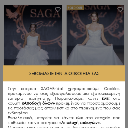
SOLD OUT
ΣΕΒΌΜΑΣΤΕ ΤΗΝ ΙΔΙΩΤΙΚΌΤΗΤΆ ΣΑΣ
Στην εταιρεία SAGABridal χρησιμοποιούμε Cookies,
προκειμένου να σας εξασφαλίσουμε μια εξατομικευμένη
εμπειρία περιήγησης. Παρακαλούμε, κάντε
κλικ
στο
MARY OF TECK
ANNE OF BRITANY
κουμπί
«Αποδοχή όλων»
προκειμένου να προσαρμόσουμε
1500.00€
1500.00€
τις προτάσεις μας αποκλειστικά στο περιεχόμενο που σας
ενδιαφέρει.
SOLD OUT
Εναλλακτικά, μπορείτε να κάνετε κλικ στα στοιχεία που
επιθυμείτε και να πατήσετε
«Αποδοχή επιλογών».
Μπορείτε ανά πάσα στιγμή να διαχειριστείτε τα cookies