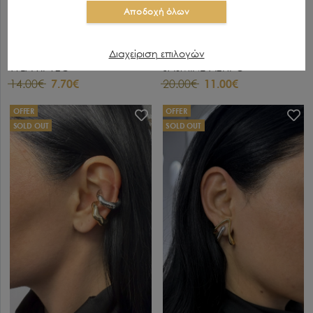
Αποδοχή όλων
Διαχείριση επιλογών
TYLA-ΧΡΥΣΟ
JASMINE-ΑΣΠΡΟ
14.00€
7.70€
20.00€
11.00€
OFFER
OFFER
SOLD OUT
SOLD OUT