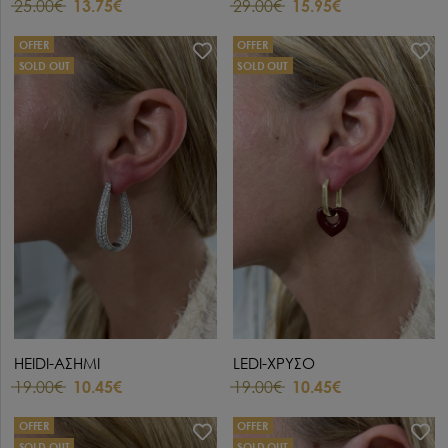
25.00€
13.75€
29.00€
15.95€
OFFER
OFFER
SOLD OUT
SOLD OUT
HEIDI-ΑΣΗΜΙ
LEDI-ΧΡΥΣΟ
19.00€
10.45€
19.00€
10.45€
OFFER
OFFER
SOLD OUT
SOLD OUT