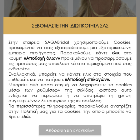
ΣΕΒΌΜΑΣΤΕ ΤΗΝ ΙΔΙΩΤΙΚΌΤΗΤΆ ΣΑΣ
Στην εταιρεία SAGABridal χρησιμοποιούμε Cookies,
προκειμένου να σας εξασφαλίσουμε μια εξατομικευμένη
DONA-ΑΣΗΜΙ
DONA-ΧΡΥΣΟ
εμπειρία περιήγησης. Παρακαλούμε, κάντε
κλικ
στο
κουμπί
«Αποδοχή όλων»
προκειμένου να προσαρμόσουμε
29.00€
15.95€
29.00€
15.95€
τις προτάσεις μας αποκλειστικά στο περιεχόμενο που σας
ενδιαφέρει.
OFFER
OFFER
Εναλλακτικά, μπορείτε να κάνετε κλικ στα στοιχεία που
επιθυμείτε και να πατήσετε
«Αποδοχή επιλογών».
Μπορείτε ανά πάσα στιγμή να διαχειριστείτε τα cookies
μέσω των ρυθμίσεων της σελίδας, ωστόσο αυτό
ενδέχεται να περιορίσει ή να αποτρέψει τη χρήση
συγκεκριμένων λειτουργιών της ιστοσελίδας.
Για περισσότερες πληροφορίες, παρακαλούμε ανατρέξτε
στην Πολιτική μας για τα cookies, την οποία μπορείτε να
βρείτε
εδώ
.
Απόρριψη μη αναγκαίων