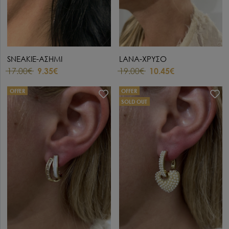
SNEAKIE-ΑΣΗΜΙ
LANA-ΧΡΥΣΟ
17.00€
9.35€
19.00€
10.45€
OFFER
OFFER
SOLD OUT