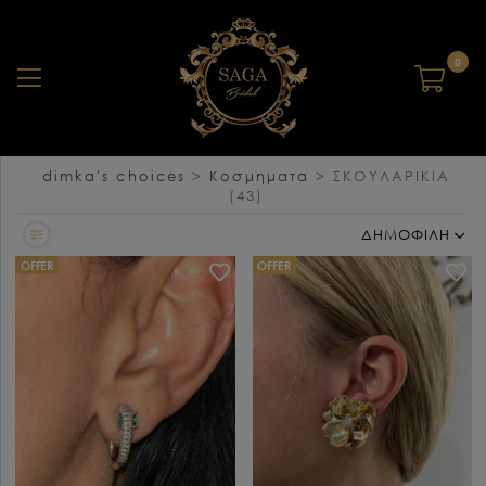
0
dimka's choices
>
Κοσμηματα
>
ΣΚΟΥΛΑΡΙΚΙΑ
(43)
ΔΗΜΟΦΙΛΗ
OFFER
OFFER