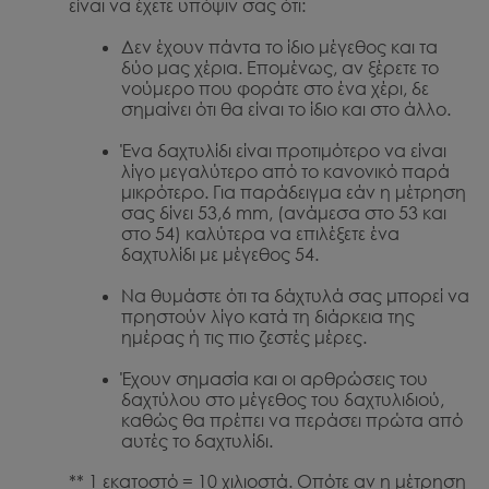
είναι να έχετε υπόψιν σας ότι:
Δεν έχουν πάντα το ίδιο μέγεθος και τα
δύο μας χέρια. Επομένως, αν ξέρετε το
νούμερο που φοράτε στο ένα χέρι, δε
σημαίνει ότι θα είναι το ίδιο και στο άλλο.
Ένα δαχτυλίδι είναι προτιμότερο να είναι
λίγο μεγαλύτερο από το κανονικό παρά
μικρότερο. Για παράδειγμα εάν η μέτρηση
σας δίνει 53,6 mm, (ανάμεσα στο 53 και
στο 54) καλύτερα να επιλέξετε ένα
δαχτυλίδι με μέγεθος 54.
Να θυμάστε ότι τα δάχτυλά σας μπορεί να
πρηστούν λίγο κατά τη διάρκεια της
ημέρας ή τις πιο ζεστές μέρες.
Έχουν σημασία και οι αρθρώσεις του
δαχτύλου στο μέγεθος του δαχτυλιδιού,
καθώς θα πρέπει να περάσει πρώτα από
αυτές το δαχτυλίδι.
** 1 εκατοστό = 10 χιλιοστά. Οπότε αν η μέτρηση