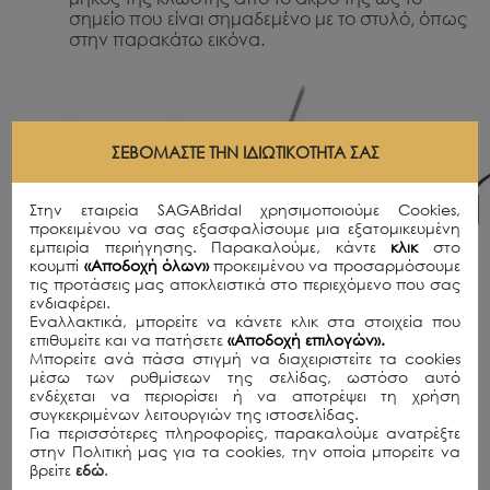
σημείο που είναι σημαδεμένο με το στυλό, όπως
στην παρακάτω εικόνα.
ΣΕΒΌΜΑΣΤΕ ΤΗΝ ΙΔΙΩΤΙΚΌΤΗΤΆ ΣΑΣ
Στην εταιρεία SAGABridal χρησιμοποιούμε Cookies,
προκειμένου να σας εξασφαλίσουμε μια εξατομικευμένη
εμπειρία περιήγησης. Παρακαλούμε, κάντε
κλικ
στο
κουμπί
«Αποδοχή όλων»
προκειμένου να προσαρμόσουμε
τις προτάσεις μας αποκλειστικά στο περιεχόμενο που σας
Αντιστοιχίστε τα χιλιοστά (mm) που βρήκατε με
ενδιαφέρει.
τον παρακάτω πίνακα.
Εναλλακτικά, μπορείτε να κάνετε κλικ στα στοιχεία που
επιθυμείτε και να πατήσετε
«Αποδοχή επιλογών».
Μπορείτε ανά πάσα στιγμή να διαχειριστείτε τα cookies
Διάμετρος Δαχτυλιδιού σε mm
Μέγεθος Δαχτυλιδιού (Ευρωπη)
μέσω των ρυθμίσεων της σελίδας, ωστόσο αυτό
ενδέχεται να περιορίσει ή να αποτρέψει τη χρήση
44
44
συγκεκριμένων λειτουργιών της ιστοσελίδας.
45
45
Για περισσότερες πληροφορίες, παρακαλούμε ανατρέξτε
46
46
στην Πολιτική μας για τα cookies, την οποία μπορείτε να
47
47
βρείτε
εδώ
.
48
48