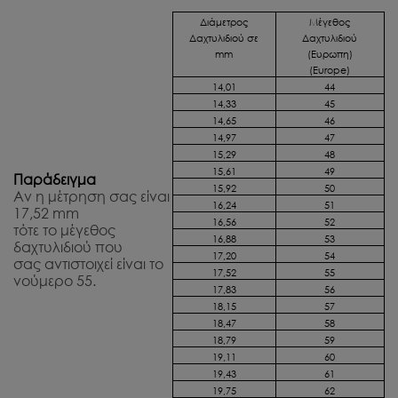
Διάμετρος
Μέγεθος
Δαχτυλιδιού σε
Δαχτυλιδιού
mm
(Ευρωπη)
(Europe)
14,01
44
14,33
45
14,65
46
14,97
47
15,29
48
15,61
49
Παράδειγμα
15,92
50
Αν η μέτρηση σας είναι
16,24
51
17,52 mm
16,56
52
τότε το μέγεθος
16,88
53
δαχτυλιδιού που
17,20
54
σας αντιστοιχεί είναι το
17,52
55
νούμερο 55.
17,83
56
18,15
57
18,47
58
18,79
59
19,11
60
19,43
61
19,75
62