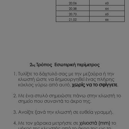
20,06
63
20,38
64
20,70
65
21,02
66
2
Τρόπος Εσωτερική περίμετρος
ος
Τυλίξτε το δάχτυλό σας με την μεζούρα ή την
κλωστή ώστε να δημιουργηθεί ένας πλήρης
κύκλος γύρω από αυτό,
χωρίς να το σφίγγετε
.
Με ένα στυλό σημειώστε πάνω στην κλωστή το
σημείο που συναντά το άκρο της.
Ανοίξτε ξανά την κλωστή σε ευθεία γραμμή.
Με τον χάρακα μετρήστε σε
χιλιοστά (mm)
το
μήκος της κλωστής από το άκρο της ως το