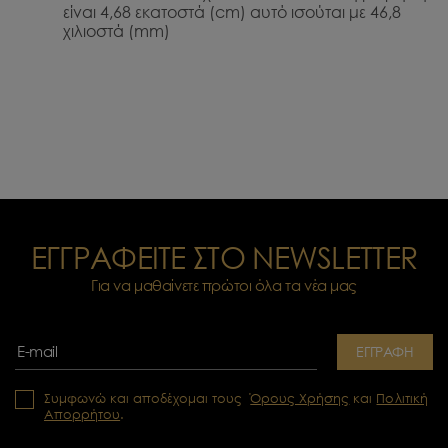
είναι 4,68 εκατοστά (cm) αυτό ισούται με 46,8
χιλιοστά (mm)
ΕΓΓΡΑΦΕΙΤΕ ΣΤΟ NEWSLETTER
Για να μαθαίνετε πρώτοι όλα τα νέα μας
ΕΓΓΡΑΦΗ
Συμφωνώ και αποδέχομαι τους
Όρους Χρήσης
και
Πολιτική
Απορρήτου
.