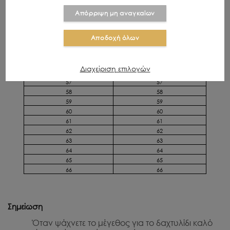
49
49
Απόρριψη μη αναγκαίων
50
50
51
51
52
52
Αποδοχή όλων
53
53
54
54
55
55
Διαχείριση επιλογών
56
56
57
57
58
58
59
59
60
60
61
61
62
62
63
63
64
64
65
65
66
66
Σημείωση
Όταν ψάχνετε το μέγεθος για το δαχτυλίδι καλό